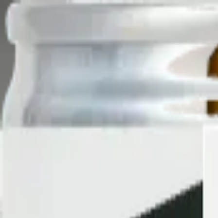
Artiklar
Nyheter
Vinguide
Nya lanseringar
Sök
Hem
›
Vin
›
Vitt vin
›
Allram Grüner Veltliner Strass, 2024