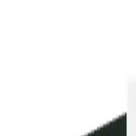
Artiklar
Nyheter
Vinguide
Nya lanseringar
Sök
Hem
›
Vin
›
Rött vin
›
Chianti Castelsina, 2024