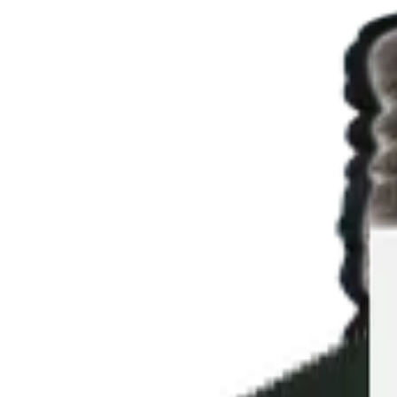
Artiklar
Nyheter
Vinguide
Nya lanseringar
Sök
Hem
›
Vin
›
Vitt vin
›
Finca Montepedroso Verdejo, 2024