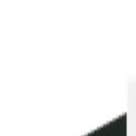
Artiklar
Nyheter
Vinguide
Nya lanseringar
Sök
Hem
›
Vin
›
Rött vin
›
The Golden Zin Zinfandel, 2022