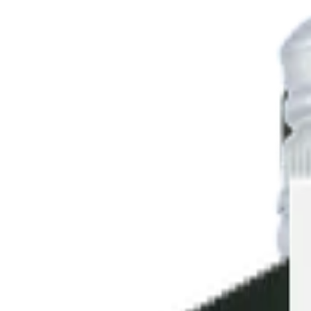
Artiklar
Nyheter
Vinguide
Nya lanseringar
Sök
Hem
›
Vin
›
Rött vin
›
Miloca Cariñena, 2023